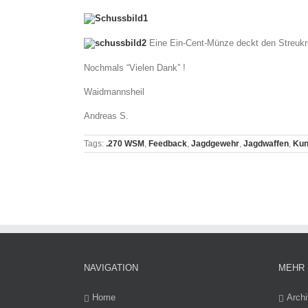
Eine Ein-Cent-Münze deckt den Streukre
Nochmals “Vielen Dank” !
Waidmannsheil
Andreas S.
Tags:
.270 WSM
,
Feedback
,
Jagdgewehr
,
Jagdwaffen
,
Kun
NAVIGATION
MEHR 
Home
Archi