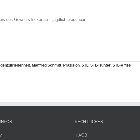
is des Gewehrs locker ab – jagdlich brauchbar!
denzufriedenheit
,
Manfred Schmitt
,
Präzision
,
STL
,
STL-Hunter
,
STL-Rifles
INFOS
RECHTLICHES
v
AGB