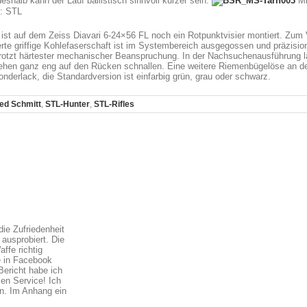
eshalb kann der Lauf ballistisch sinnvoll kürzer sein.
Mi
t: STL
st auf dem Zeiss Diavari 6-24×56 FL noch ein Rotpunktvisier montiert. Zum Vi
erte griffige Kohlefaserschaft ist im Systembereich ausgegossen und präzisio
trotzt härtester mechanischer Beanspruchung. In der Nachsuchenausführung lä
en ganz eng auf den Rücken schnallen. Eine weitere Riemenbügelöse an der
Sonderlack, die Standardversion ist einfarbig grün, grau oder schwarz.
ed Schmitt
,
STL-Hunter
,
STL-Rifles
ie Zufriedenheit
ausprobiert. Die
ffe richtig
e in Facebook
Bericht habe ich
en Service! Ich
un. Im Anhang ein