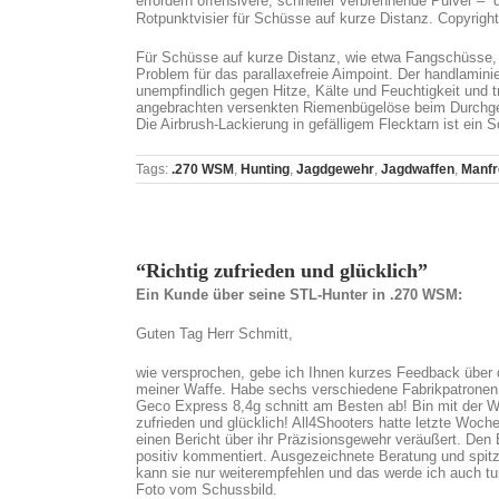
erfordern offensivere, schneller verbrennende Pulver – d
Rotpunktvisier für Schüsse auf kurze Distanz. Copyrigh
Für Schüsse auf kurze Distanz, wie etwa Fangschüsse, i
Problem für das parallaxefreie Aimpoint. Der handlamini
unempfindlich gegen Hitze, Kälte und Feuchtigkeit und 
angebrachten versenkten Riemenbügelöse beim Durchgeh
Die Airbrush-Lackierung in gefälligem Flecktarn ist ein 
Tags:
.270 WSM
,
Hunting
,
Jagdgewehr
,
Jagdwaffen
,
Manfr
“Richtig zufrieden und glücklich”
Ein Kunde über seine STL-Hunter in .270 WSM:
Guten Tag Herr Schmitt,
wie versprochen, gebe ich Ihnen kurzes Feedback über d
meiner Waffe. Habe sechs verschiedene Fabrikpatronen 
Geco Express 8,4g schnitt am Besten ab! Bin mit der Wa
zufrieden und glücklich! All4Shooters hatte letzte Woch
einen Bericht über ihr Präzisionsgewehr veräußert. Den 
positiv kommentiert. Ausgezeichnete Beratung und spitz
kann sie nur weiterempfehlen und das werde ich auch t
Foto vom Schussbild.