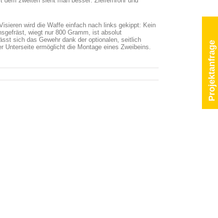
t dem zweiten sieht man besser: Zielfernrohr und
sieren wird die Waffe einfach nach links gekippt: Kein
nsgefräst, wiegt nur 800 Gramm, ist absolut
sst sich das Gewehr dank der optionalen, seitlich
Projektanfrage
 Unterseite ermöglicht die Montage eines Zweibeins.