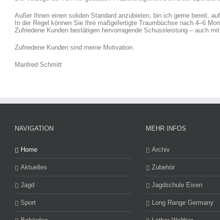
Außer Ihnen einen soliden Standard anzubieten, bin ich gerne bereit, au
In der Regel können Sie Ihre maßgefertigte Traumbüchse nach 4–6 Mona
Zufriedene Kunden bestätigen hervorragende Schussleistung – auch mi
Zufriedene Kunden sind meine Motivation.
Manfred Schmitt
NAVIGATION
MEHR INFOS
Home
Archiv
Aktuelles
Zubehör
Jagd
Jagdschule Eixen
Sport
Long Range Germany