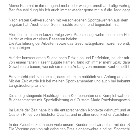
Meine Frau hat in ihrer Jugend mehr oder weniger ernsthaft Luftgewehr 
Berufsausbildung bin ich auch immer wieder gerne mit auf die Jagd geg
Nach ersten Gehversuchen mit verschiedenen Sportgewehren aus dem K
angetan hat. Auch unser Sohn machte zunehmend begeistert mit.
Also bestellte ich in kurzer Folge zwei Präzisionsgewehre bei einem He
Leider wurden wir eines Besseren belehrt.
Die Ausführung der Arbeiten sowie das Geschäftsgebaren waren so entt
einzusteigen.
Auf der konsequenten Suche nach Präzision und Perfektion, bei der mir 
von einem “alten Hasen” zugute kamen, fand ich immer mehr Spaß daran
Gewehre zu bauen, wie ich sie mir zu Anfang von meinem Kauf erhofft h
Es versteht sich von selbst, dass ich mich natürlich von Anfang an auc
Mit der Zeit wurde ich bei meinen Sportkameraden und auch bei bekann
Langstreckenpräzision.
Die stetig steigende Nachfrage nach Komponenten und Komplettwaffen 
Büchsenmacher mit Spezialisierung auf Custom Made Präzisionsgewehr
Im Laufe der Zeit habe ich die entsprechenden Kontakte geknüpft und au
Custom Rifles von höchster Qualität und in allen erdenklichen Ausführu
In der Zwischenzeit haben viele unsere Kunden und wir selbst mit den
Die Vorzüge der von mir gebauten Präzisionsgewehre sind bei Sportsch