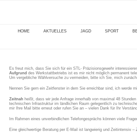
Skip
to
content
HOME
AKTUELLES
JAGD
SPORT
B
Es freut mich, dass Sie sich für ein STL- Präzisionsgewehr interessiere
Aufgrund
des Werkstattbetriebs ist es mir nicht möglich permanent tel
Um vergebliche Wählversuche zu vermeiden, bitte ich Sie, mich zunächs
Nennen Sie gern ein Zeitfenster in dem Sie erreichbar sind, ich werde m
Zeitnah
heißt, dass wir jede Anfrage innerhalb von maximal 48 Stunden
technischen Infrastruktur im ländlichen Raum gelegentlich zu technisc
mir Ihre Mail bitte erneut oder rufen Sie an – vielen Dank für Ihr Verstän
Im Rahmen eines unverbindlichen Telefongesprächs können viele Fragen 
Eine gleichwertige Beratung per E-Mail ist langwierig und Zeitintensiv – 