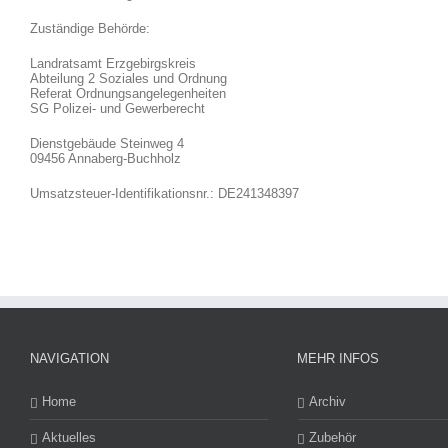
Zuständige Behörde:
Landratsamt Erzgebirgskreis
Abteilung 2 Soziales und Ordnung
Referat Ordnungsangelegenheiten
SG Polizei- und Gewerberecht
Dienstgebäude Steinweg 4
09456 Annaberg-Buchholz
Umsatzsteuer-Identifikationsnr.: DE241348397
NAVIGATION
MEHR INFOS
Home
Archiv
Aktuelles
Zubehör