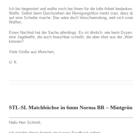
Ich bin begeistert und wollte mich bei ihnen für die tolle Arbeit bedank
Waffe. Selbst beim Durchziehen der Reinigungsfilze merkt man, dass d
auf eine Scheibe mache. Das wäre doch Verschwendung, weil sich sowie
Waffen.
Einen Nachteil hat die Sache allerdings: Es ist ähnlich, wie beim Esse
eine Jagdwaffe, die auch brauchbar schießt, die aber eher aus der „War
können?
Viele Grüße aus München,
U. K.
STL-SL Matchbüchse in 6mm Norma BR – Mintgrün
Hallo Herr Schmitt,
ich möchte Ihnen hiermit ein kurzes Feedback geben: