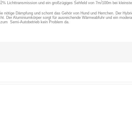
 92% Lichttransmission und ein großzügiges Sehfeld von 7m/100m bei kleinst
die nötige Dämpfung und schont das Gehör von Hund und Herrchen. Der Hybrid
acht. Der Aluminiumkörper sorgt für ausreichende Wärmeabfuhr und ein moder
n zum Semi-Autobetrieb kein Problem da.