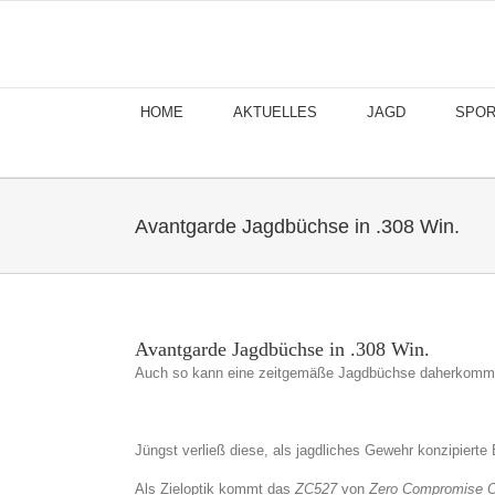
Skip
to
content
HOME
AKTUELLES
JAGD
SPOR
Avantgarde Jagdbüchse in .308 Win.
Avantgarde Jagdbüchse in .308 Win.
Auch so kann eine zeitgemäße Jagdbüchse daherkomm
Jüngst verließ diese, als jagdliches Gewehr konzipiert
Als Zieloptik kommt das
ZC527
von
Zero Compromise O