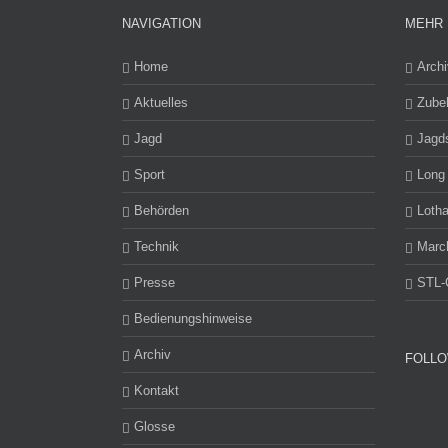
NAVIGATION
MEHR 
Home
Archi
Aktuelles
Zube
Jagd
Jagd
Sport
Long
Behörden
Lotha
Technik
Marc
Presse
STL-
Bedienungshinweise
Archiv
FOLLO
Kontakt
Glosse