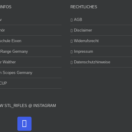
INFOS
RECHTLICHES
v
AGB
hör
Disclaimer
schule Eixen
Widerrufsrecht
 Range Germany
Impressum
r Walther
Datenschutzhinweise
h Scopes Germany
CUP
W STL_RIFLES @ INSTAGRAM