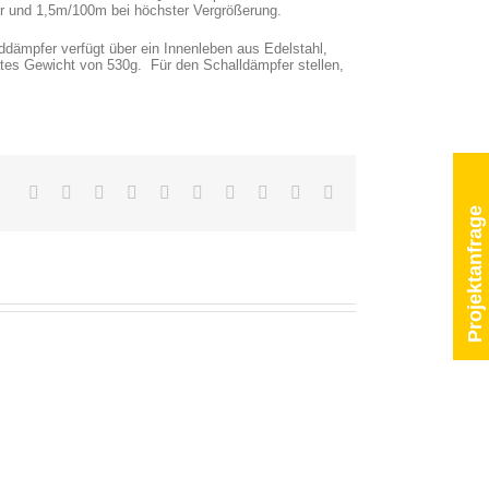
er und 1,5m/100m bei höchster Vergrößerung.
dämpfer verfügt über ein Innenleben aus Edelstahl,
ates Gewicht von 530g. Für den Schalldämpfer stellen,
Facebook
Twitter
Reddit
LinkedIn
WhatsApp
Tumblr
Pinterest
Vk
Xing
Email
Projektanfrage