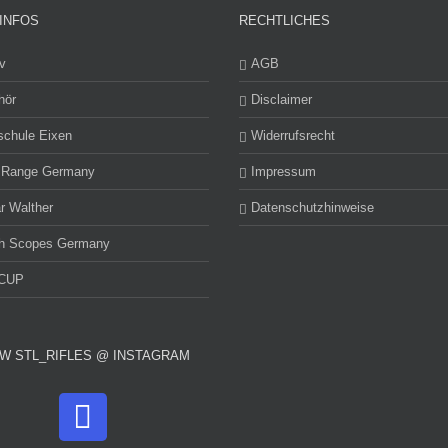
INFOS
RECHTLICHES
v
AGB
hör
Disclaimer
schule Eixen
Widerrufsrecht
 Range Germany
Impressum
r Walther
Datenschutzhinweise
h Scopes Germany
CUP
W STL_RIFLES @ INSTAGRAM