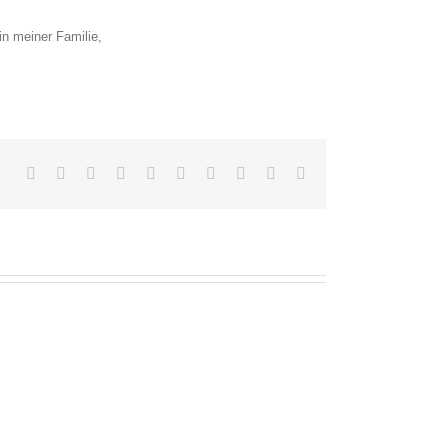
in meiner Familie,
Facebook
Twitter
Reddit
LinkedIn
WhatsApp
Tumblr
Pinterest
Vk
Xing
Email